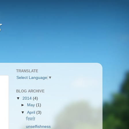
ਤ
TRANSLATE
Select Language
▼
BLOG ARCHIVE
▼
2014
(4)
►
May
(1)
▼
April
(3)
ਰਿਸ਼ਤੇ
unselfishness