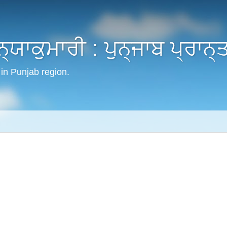
੍ਯਾਕੁਮਾਰੀ : ਪੁਨ੍ਜਾਬ ਪ੍ਰਾਨ੍
in Punjab region.