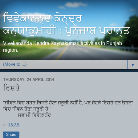
ਵਿਵੇਕਾਨਨ੍ਦ ਕੇਨ੍ਦ੍ਰ
ਕਨ੍ਯਾਕੁਮਾਰੀ : ਪੁਨ੍ਜਾਬ ਪ੍ਰਾਨ੍ਤ
Vivekananda Kendra Kaynakumari activities in Punjab
region.
▼
THURSDAY, 24 APRIL 2014
ਰਿਸ਼ਤੇ
"ਜੀਵਨ ਵਿਚ ਬਹੁਤ ਰਿਸ਼ਤੇ ਹੋਣਾ ਜਰੂਰੀ ਨਹੀਂ ਹੈ, ਪਰ ਜੇਹੜੇ ਰਿਸ਼ਤੇ ਹਨ ਓਹਨਾ
ਵਿਚ ਜੀਵਨ ਹੋਣਾ ਜਰੂਰੀ ਹੈ|"
ਸਵਾਮੀ ਵਿਵੇਕਾਨੰਦ
at
13:38
Share